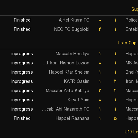
Finished
Airtel Kitara FC
۰
۱
Polic
Finished
NEC FC Bugolobi
۲
۱
Enteb
inprogress
Maccabi Herzliya
۱
۱
Hapoe
inprogress
Hapoel Ironi Rishon Lezion
۰
۱
MS A
inprogress
Hapoel Kfar Shelem
۱
۱
Bnei-
inprogress
KAFR Qasim
۱
۲
Ironi 
inprogress
Maccabi Yafo Kabilyo
۲
۲
Maccab
inprogress
Kiryat Yam
۰
۱
Hapoe
inprogress
Maccabi Ahi Nazareth FC
۱
۱
Macca
Finished
Hapoel Raanana
۱
۵
Hapoe