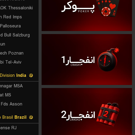
OK Thessaloniki
ln Red Imps
Palloseura
d Bull Salzburg
hun
ech Poznan
bi Tel-Aviv
Calcutta Premier Division
India
nnagar MSA
hat MS
a Fds Asson
Copa do Brasil
Brazil
nense RJ