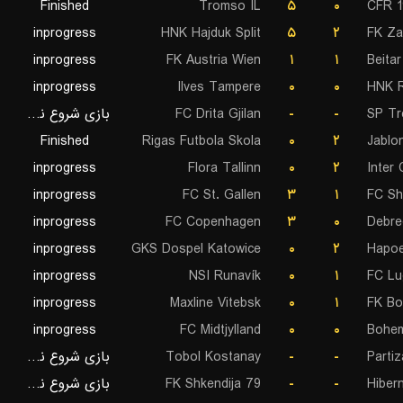
Finished
Tromso IL
۵
۰
CFR 1
inprogress
HNK Hajduk Split
۵
۲
FK Zal
inprogress
FK Austria Wien
۱
۱
Beita
inprogress
Ilves Tampere
۰
۰
HNK R
بازی شروع نشده است
FC Drita Gjilan
-
-
SP Tre
Finished
Rigas Futbola Skola
۰
۲
Jablo
inprogress
Flora Tallinn
۰
۲
Inter 
inprogress
FC St. Gallen
۳
۱
FC Sh
inprogress
FC Copenhagen
۳
۰
Debre
inprogress
GKS Dospel Katowice
۰
۲
Hapoe
inprogress
NSI Runavík
۰
۱
FC Lu
inprogress
Maxline Vitebsk
۰
۱
FK Bo
inprogress
FC Midtjylland
۰
۰
Bohem
بازی شروع نشده است
Tobol Kostanay
-
-
Parti
بازی شروع نشده است
FK Shkendija 79
-
-
Hiber