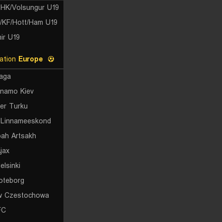
/KF/Hott/Ham U19
ir U19
UEFA Conference League Qualification
Europe
aga
namo Kiev
ter Turku
 Linnameeskond
ah Artsakh
jax
elsinki
oteborg
w Czestochowa
FC