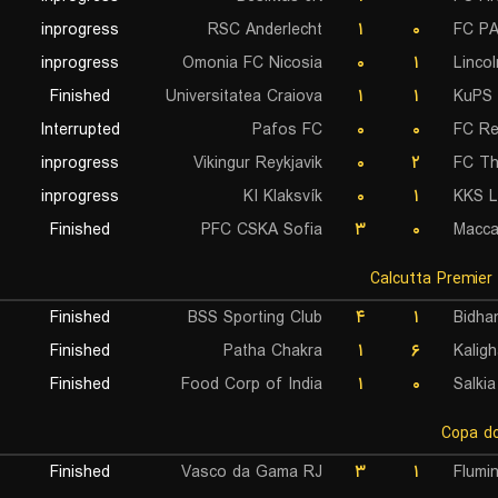
inprogress
RSC Anderlecht
۱
۰
FC PA
inprogress
Omonia FC Nicosia
۰
۱
Linco
Finished
Universitatea Craiova
۱
۱
KuPS 
Interrupted
Pafos FC
۰
۰
FC Re
inprogress
Vikingur Reykjavik
۰
۲
FC T
inprogress
KI Klaksvík
۰
۱
KKS L
Finished
PFC CSKA Sofia
۳
۰
Macca
Finished
BSS Sporting Club
۴
۱
Bidha
Finished
Patha Chakra
۱
۶
Kalig
Finished
Food Corp of India
۱
۰
Salki
Finished
Vasco da Gama RJ
۳
۱
Flumi