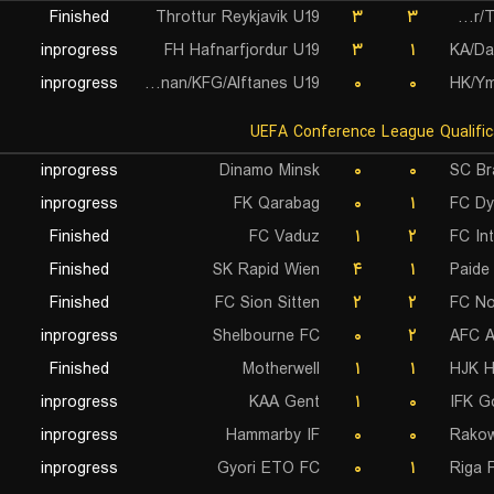
Finished
Throttur Reykjavik U19
۳
۳
Thor/THK/Volsungur U19
inprogress
FH Hafnarfjordur U19
۳
۱
KA/Da
inprogress
Stjarnan/KFG/Alftanes U19
۰
۰
HK/Ym
inprogress
Dinamo Minsk
۰
۰
SC Br
inprogress
FK Qarabag
۰
۱
FC Dy
Finished
FC Vaduz
۱
۲
FC In
Finished
SK Rapid Wien
۴
۱
Paide
Finished
FC Sion Sitten
۲
۲
FC No
inprogress
Shelbourne FC
۰
۲
AFC A
Finished
Motherwell
۱
۱
HJK H
inprogress
KAA Gent
۱
۰
IFK G
inprogress
Hammarby IF
۰
۰
Rako
inprogress
Gyori ETO FC
۰
۱
Riga 