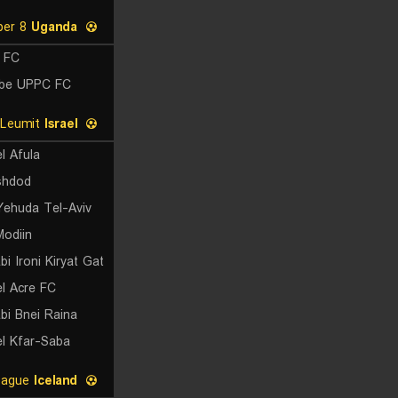
Super 8
Uganda
e FC
be UPPC FC
Toto Cup Leumit
Israel
l Afula
shdod
Yehuda Tel-Aviv
Modiin
i Ironi Kiryat Gat
l Acre FC
bi Bnei Raina
l Kfar-Saba
U19 League
Iceland