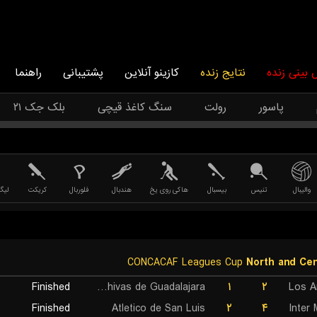
بینی زنده
نتایج زنده
کازینو آنلاین
پشتیبانی
راهنما
پاسور
رولت
سنگ کاغذ قیچی
بلک جک ۲۱
والیبال
تنیس
بیسبال
هاکی روی یخ
هندبال
فلوربال
کریکت
لیگ
CONCACAF Leagues Cup
North and Cen
Finished
CD Chivas de Guadalajara
۱
۲
Los A
Finished
Atletico de San Luis
۲
۴
Inter