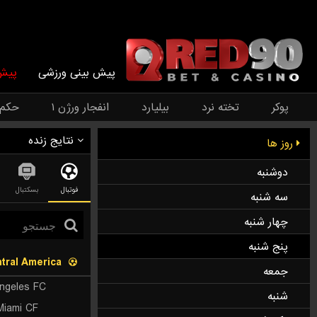
پیش بینی ورزشی
پیش 
پوکر
تخته نرد
بیلیارد
انفجار ورژن ۱
حکم
نتایج زنده
روز ها
دوشنبه
فوتبال
بسکتبال
سه شنبه
چهار شنبه
پنج شنبه
tral America
جمعه
ngeles FC
شنبه
 Miami CF