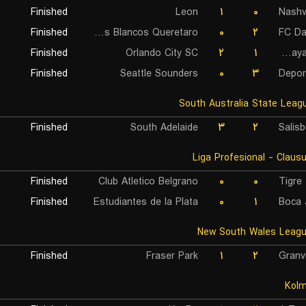
Finished
Leon
۱
۰
Nashv
Finished
Gallos Blancos Queretaro
۰
۲
FC Da
Finished
Orlando City SC
۲
۱
CF Rayados de Monterrey
Finished
Seattle Sounders
۰
۳
Depor
Finished
South Adelaide
۳
۲
Salisb
Finished
Club Atletico Belgrano
۰
۰
Tigre
Finished
Estudiantes de la Plata
۰
۱
Boca 
Finished
Fraser Park
۱
۲
Granv