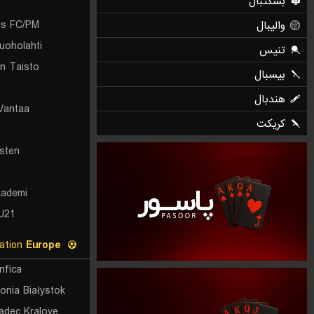
tis FC/PM
uoholahti
n Taisto
u
Vantaa
sten
kademi
U21
UEFA Europa League Qualification
Europe
nfica
lonia Białystok
adec Kralove