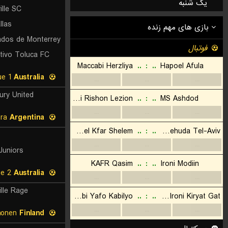
یک شنبه
ille SC
llas
tivo Toluca FC
South Australia State League 1
Australia
ury United
Liga Profesional - Clausura
Argentina
Juniors
New South Wales League 2
Australia
ille Rage
Kolmonen
Finland