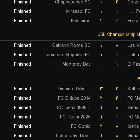
Finished
Chapecoense SC
۰
۲
Cruze
Finished
Mirassol FC
۰
۱
Gremio Porto Alegrense RS
Finished
Palmeiras
۲
۳
Forta
USL Championship
U
Finished
Oakland Roots SC
۰
۰
Las V
Finished
Sacramento Republic FC
۰
۱
Tulsa
Finished
Monterey Bay
۰
۱
El Pa
Finished
Dinamo Tbilisi II
۳
۲
Kolhk
Finished
FC Didube 2014
۲
۲
FC Mer
Finished
FC Iberia 1999 II
۱
۰
Iveria
Finished
FC Tbilisi 2025
۱
۱
FC Ma
Finished
FC Gonio
۲
۰
Iberia
Finished
Lokomotiv Tbilisi
۱
۰
Guria