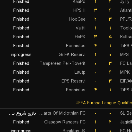
Finished
KaaPo
۱
۲
JyTy
Finished
HPS II
۳
۴
Atlan
Finished
HooGee
۲
۳
PPJ/R
Finished
Valtti
۱
۱
Toolo
Finished
HaPK
۳
۵
Kults
Finished
Ponnistus
۴
۱
TiPS 
inprogress
GrIFK Reservi
۱
۰
MPS
Finished
Tampereen Peli-Toverit
۰
۳
FC La
Finished
Lautp
۰
۴
MiPK
Finished
EPS Reservi
۰
۳
EIF/A
Finished
Ponnistus
۴
۱
TiPS 
بازی شروع نشده است
Hearts Of Midlothian FC
-
-
SL Be
Finished
Glasgow Rangers FC
۱
۲
Jagiel
inprogress
Besiktas JK
۱
۰
FC Hr