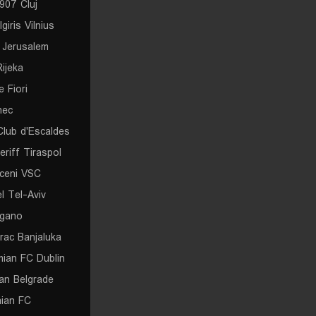
907 Cluj
giris Vilnius
r Jerusalem
ijeka
 Fiori
nec
Club d'Escaldes
eriff Tiraspol
ceni VSC
l Tel-Aviv
gano
rac Banjaluka
ian FC Dublin
zan Belgrade
nian FC