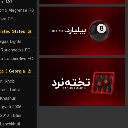
iro MG
leza CE
nited States
egas Lights
 Roughnecks FC
so Locomotive FC
Liga 3
Georgia
eti Khobi
ani Tbilisi
 Khashuri
rgveti 2006
 2010 Tbilisi
 Lanchkhuti